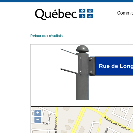
Passer
au
Commis
contenu
Retour aux résultats
Rue de Long
+
−