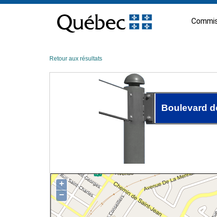
Passer
au
Commis
contenu
Retour aux résultats
Boulevard d
+
−