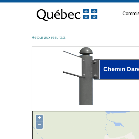
Passer
au
Commis
contenu
Retour aux résultats
Chemin Dar
+
−