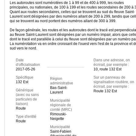
Les autoroutes sont numérotées de 1 à 99 et de 400 à 999, les routes
principales, ou nationales, de 100 à 199 et les routes secondaires de 200 à 
Quant aux routes secondaires, celles qui se trouvent au sud du fleuve Saint-
Laurent sont désignées par des numéros allant de 200 à 299, tandis que cel
qui se trouvent au nord portent des numéros allant de 300 à 399.
De façon générale, les routes et les autoroutes dont le tracé est perpendicula
au fleuve Saint-Laurent sont désignées par un numéro impair, alors que cell
dont le tracé est parallèle à celui du fleuve sont désignées par un numéro pai
La numérotation va en ordre croissant de l'ouest vers l'est de la province et d
sud vers le nord.
Date
Dans une adresse, on
d'officialisation
écrirait, par exemple :
2017-05-26
10, route 132 Est
Spécifique
Sur un panneau de
Région
132 Est
signalisation routière, on
administrative
écrirait, par exemple :
Bas-Saint-
Générique
Route 132 Est
Laurent
(avec ou sans
particules de
Municipalité
liaison)
régionale de
Route
comté (MRC)
Rimouski-
Type d'entité
Neigette
Route
Municipalité
Saint-Fabien