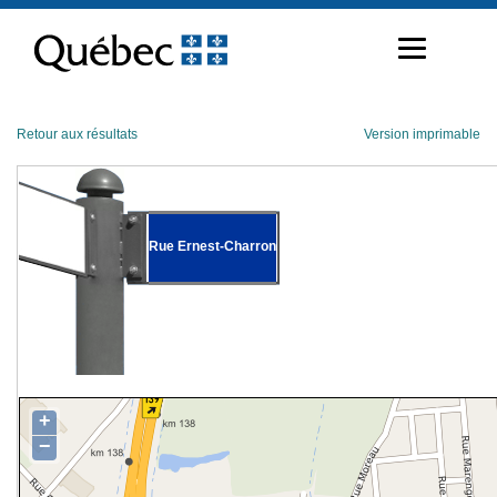
Passer
au
contenu
Retour aux résultats
Version imprimable
Rue Ernest-Charron
+
−