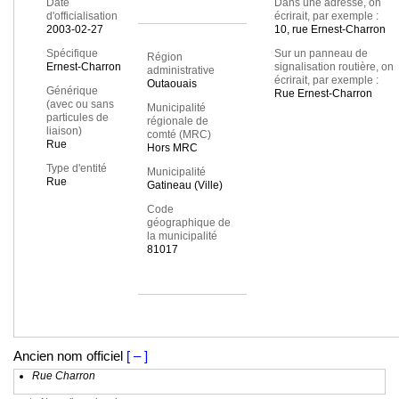
Date
Dans une adresse, on
d'officialisation
écrirait, par exemple :
2003-02-27
10, rue Ernest-Charron
Spécifique
Sur un panneau de
Région
Ernest-Charron
signalisation routière, on
administrative
écrirait, par exemple :
Outaouais
Générique
Rue Ernest-Charron
(avec ou sans
Municipalité
particules de
régionale de
liaison)
comté (MRC)
Rue
Hors MRC
Type d'entité
Municipalité
Rue
Gatineau (Ville)
Code
géographique de
la municipalité
81017
Ancien nom officiel
[ – ]
Rue Charron