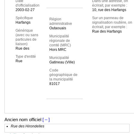
Date
Dans une adresse, on
d'officialisation
écrirait, par exemple :
2003-02-27
10, rue des Harfangs
Spécifique
Sur un panneau de
Région
Harfangs
signalisation routière, on
administrative
écrirait, par exemple :
Outaouais
Générique
Rue des Harfangs
(avec ou sans
Municipalité
particules de
régionale de
liaison)
comté (MRC)
Rue des
Hors MRC
Type d'entité
Municipalité
Rue
Gatineau (Ville)
Code
géographique de
la municipalité
81017
Ancien nom officiel
[ – ]
Rue des Hirondelles