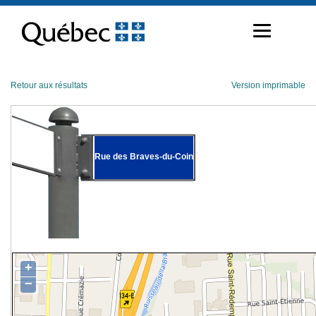
Passer
au
contenu
Retour aux résultats
Version imprimable
Rue des Braves-du-Coin
+
−