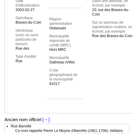
Date
Dans une adresse, on
d'officialisation
écrirait, par exemple :
2003-02-27
10, rue des Braves-du-
Coin
Spécifique
Région
Braves-du-Coin
Sur un panneau de
administrative
signalisation routière, on
Outaouais
Générique
écrirait, par exemple :
(avec ou sans
Rue des Braves-du-Coin
Municipalité
particules de
régionale de
liaison)
comté (MRC)
Rue des
Hors MRC
Type d'entité
Municipalité
Rue
Gatineau (Ville)
Code
géographique de
la municipalité
81017
Ancien nom officiel
[ – ]
Rue Iberville
Ce nom rappelle Pierre Le Moyne d'Iberville (1661-1706), militaire,