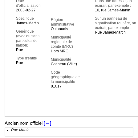
Date
Dans une adresse, on
d'officialisation
écrirait, par exemple :
2003-02-27
10, rue James-Martin
Spécifique
Sur un panneau de
Région
James-Martin
signalisation routière, on
administrative
écrirait, par exemple :
Outaouais
Générique
Rue James-Martin
(avec ou sans
Municipalité
particules de
régionale de
liaison)
comté (MRC)
Rue
Hors MRC
Type d'entité
Municipalité
Rue
Gatineau (Ville)
Code
géographique de
la municipalité
81017
Ancien nom officiel
[ – ]
Rue Martin