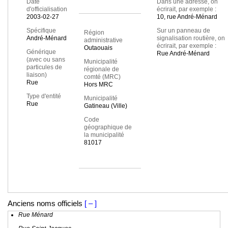
Date
Dans une adresse, on
d'officialisation
écrirait, par exemple :
2003-02-27
10, rue André-Ménard
Spécifique
Sur un panneau de
Région
André-Ménard
signalisation routière, on
administrative
écrirait, par exemple :
Outaouais
Générique
Rue André-Ménard
(avec ou sans
Municipalité
particules de
régionale de
liaison)
comté (MRC)
Rue
Hors MRC
Type d'entité
Municipalité
Rue
Gatineau (Ville)
Code
géographique de
la municipalité
81017
Anciens noms officiels
[ – ]
Rue Ménard