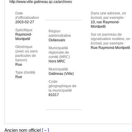
http://www.ville.gatineau.qc.ca/archives
Date
Dans une adresse, on
d'officialisation
écrirait, par exemple :
2003-02-27
10, rue Raymond-
Montpetit
Spécifique
Région
Raymond-
Sur un panneau de
administrative
Montpetit
signalisation routière, on
Outaouais
écrirait, par exemple :
Générique
Rue Raymond-Montpetit
Municipalité
(avec ou sans
régionale de
particules de
comté (MRC)
liaison)
Hors MRC
Rue
Municipalité
Type d'entité
Gatineau (Ville)
Rue
Code
géographique de
la municipalité
81017
Ancien nom officiel
[ – ]