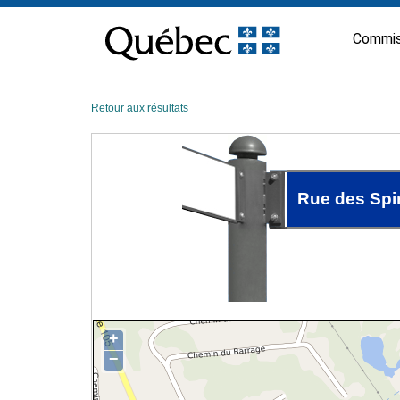
Passer
au
Commis
contenu
Retour aux résultats
Rue des Spir
+
−