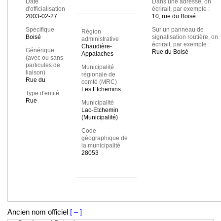
Date
Dans une adresse, on
d'officialisation
écrirait, par exemple :
2003-02-27
10, rue du Boisé
Spécifique
Sur un panneau de
Région
Boisé
signalisation routière, on
administrative
écrirait, par exemple :
Chaudière-
Générique
Rue du Boisé
Appalaches
(avec ou sans
particules de
Municipalité
liaison)
régionale de
Rue du
comté (MRC)
Les Etchemins
Type d'entité
Rue
Municipalité
Lac-Etchemin
(Municipalité)
Code
géographique de
la municipalité
28053
Ancien nom officiel
[ – ]