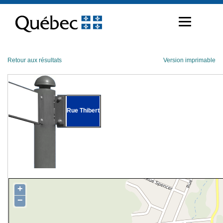
Passer
au
contenu
Retour aux résultats
Version imprimable
Rue Thibert
+
−