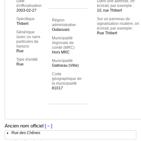
Date
Dans une adresse, on
d'officialisation
écrirait, par exemple :
2003-02-27
10, rue Thibert
Spécifique
Sur un panneau de
Région
Thibert
signalisation routière, on
administrative
écrirait, par exemple :
Outaouais
Générique
Rue Thibert
(avec ou sans
Municipalité
particules de
régionale de
liaison)
comté (MRC)
Rue
Hors MRC
Type d'entité
Municipalité
Rue
Gatineau (Ville)
Code
géographique de
la municipalité
81017
Ancien nom officiel
[ – ]
Rue des Chênes