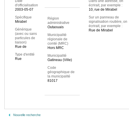
Date
Dans une adresse, on
d'officialisation
écrirait, par exemple :
2003-05-07
10, rue de Mirabel
Spécifique
Sur un panneau de
Région
Mirabel
signalisation routière, on
administrative
écrirait, par exemple :
Outaouais
Générique
Rue de Mirabel
(avec ou sans
Municipalité
particules de
régionale de
liaison)
comté (MRC)
Rue de
Hors MRC
Type d'entité
Municipalité
Rue
Gatineau (Ville)
Code
géographique de
la municipalité
81017
Nouvelle recherche