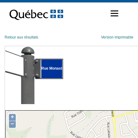
Passer
au
contenu
Retour aux résultats
Version imprimable
Rue Monast
+
−