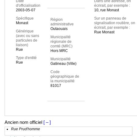
Date
Dans une adresse, on
d'officialisation
écrirait, par exemple :
2003-05-07
10, rue Monast
Spécifique
Sur un panneau de
Région
Monast
signalisation routière, on
administrative
écrirait, par exemple :
Outaouais
Générique
Rue Monast
(avec ou sans
Municipalité
particules de
régionale de
liaison)
comté (MRC)
Rue
Hors MRC
Type d'entité
Municipalité
Rue
Gatineau (Ville)
Code
géographique de
la municipalité
81017
Ancien nom officiel
[ – ]
Rue Prud'homme