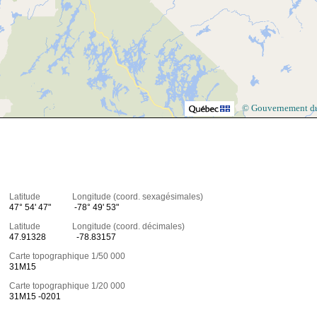
© Gouvernement d
Latitude Longitude (coord. sexagésimales)
47° 54' 47"
-78° 49' 53"
Latitude Longitude (coord. décimales)
47.91328
-78.83157
Carte topographique 1/50 000
31M15
Carte topographique 1/20 000
31M15 -0201