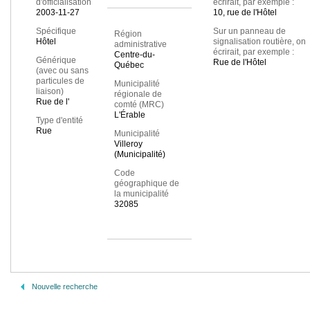
d'officialisation
écrirait, par exemple :
2003-11-27
10, rue de l'Hôtel
Spécifique
Sur un panneau de
Région
Hôtel
signalisation routière, on
administrative
écrirait, par exemple :
Centre-du-
Générique
Rue de l'Hôtel
Québec
(avec ou sans
particules de
Municipalité
liaison)
régionale de
Rue de l'
comté (MRC)
L'Érable
Type d'entité
Rue
Municipalité
Villeroy
(Municipalité)
Code
géographique de
la municipalité
32085
Nouvelle recherche