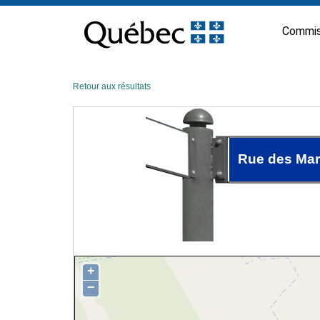
Passer
au
Commis
contenu
Retour aux résultats
Rue des Mar
+
−