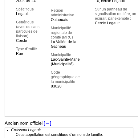
2003-09-24
10, cercle Legault
Spécifique
Sur un panneau de
Région
Legault
signalisation routière, on
administrative
écrirait, par exemple :
Outaouais
Générique
Cercle Legault
(avec ou sans
Municipalité
particules de
régionale de
liaison)
comté (MRC)
Cercle
La Vallée-de-la-
Gatineau
Type d'entité
Rue
Municipalité
Lac-Sainte-Marie
(Municipalité)
Code
géographique de
la municipalité
83020
Ancien nom officiel
[ – ]
Croissant Legault
Cette appellation est constituée d'un nom de famille.