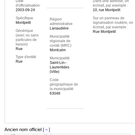
Date
Dans une adresse, on
d'officialisation
écrirait, par exemple :
2003-09-24
10, rue Montpetit
Spécifique
Sur un panneau de
Région
Montpetit
signalisation routière, on
administrative
écrirait, par exemple :
Lanaudière
Générique
Rue Montpetit
(avec ou sans
Municipalité
particules de
régionale de
liaison)
comté (MRC)
Rue
Montcalm
Type d'entité
Municipalité
Rue
Saint-Lin–
Laurentides
(Ville)
Code
géographique de
la municipalité
63048
Ancien nom officiel
[ – ]