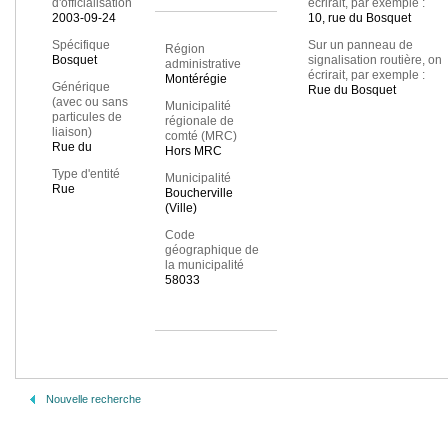
d'officialisation
écrirait, par exemple :
2003-09-24
10, rue du Bosquet
Spécifique
Sur un panneau de
Région
Bosquet
signalisation routière, on
administrative
écrirait, par exemple :
Montérégie
Générique
Rue du Bosquet
(avec ou sans
Municipalité
particules de
régionale de
liaison)
comté (MRC)
Rue du
Hors MRC
Type d'entité
Municipalité
Rue
Boucherville
(Ville)
Code
géographique de
la municipalité
58033
Nouvelle recherche