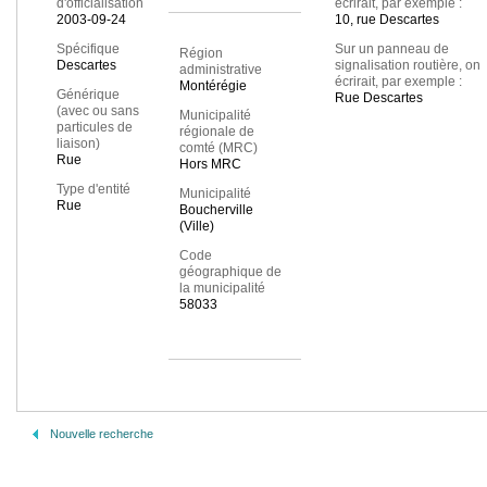
d'officialisation
écrirait, par exemple :
2003-09-24
10, rue Descartes
Spécifique
Sur un panneau de
Région
Descartes
signalisation routière, on
administrative
écrirait, par exemple :
Montérégie
Générique
Rue Descartes
(avec ou sans
Municipalité
particules de
régionale de
liaison)
comté (MRC)
Rue
Hors MRC
Type d'entité
Municipalité
Rue
Boucherville
(Ville)
Code
géographique de
la municipalité
58033
Nouvelle recherche