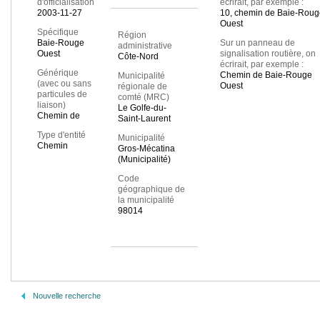
d'officialisation
écrirait, par exemple :
2003-11-27
10, chemin de Baie-Roug
Ouest
Spécifique
Région
Baie-Rouge
Sur un panneau de
administrative
Ouest
signalisation routière, on
Côte-Nord
écrirait, par exemple :
Générique
Chemin de Baie-Rouge
Municipalité
(avec ou sans
Ouest
régionale de
particules de
comté (MRC)
liaison)
Le Golfe-du-
Chemin de
Saint-Laurent
Type d'entité
Municipalité
Chemin
Gros-Mécatina
(Municipalité)
Code
géographique de
la municipalité
98014
Nouvelle recherche