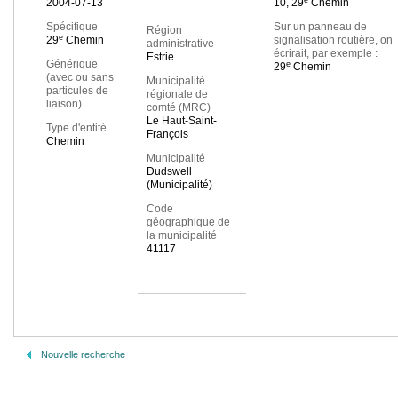
2004-07-13
10, 29
Chemin
Spécifique
Sur un panneau de
Région
e
29
Chemin
signalisation routière, on
administrative
écrirait, par exemple :
Estrie
Générique
e
29
Chemin
(avec ou sans
Municipalité
particules de
régionale de
liaison)
comté (MRC)
Le Haut-Saint-
Type d'entité
François
Chemin
Municipalité
Dudswell
(Municipalité)
Code
géographique de
la municipalité
41117
Nouvelle recherche