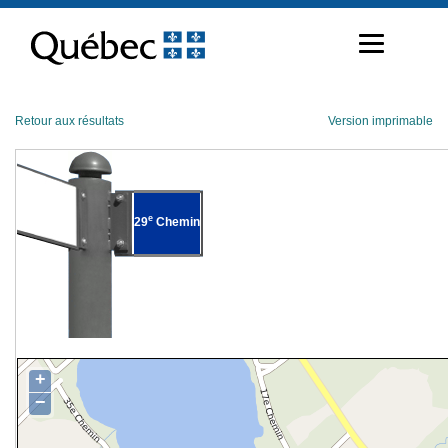
Passer
au
contenu
Retour aux résultats
Version imprimable
e
29
Chemin
+
−