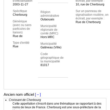
d'officialisation
écrirait, par exemple :
2003-11-27
10, rue de Cherbourg
Spécifique
Sur un panneau de
Région
Cherbourg
signalisation routière, on
administrative
écrirait, par exemple :
Outaouais
Générique
Rue de Cherbourg
(avec ou sans
Municipalité
particules de
régionale de
liaison)
comté (MRC)
Rue de
Hors MRC
Type d'entité
Municipalité
Rue
Gatineau (Ville)
Code
géographique de
la municipalité
81017
Ancien nom officiel
[ – ]
Croissant de Cherbourg
Cette appellation s'inscrit dans une thématique se rapportant à des
noms de lieux de France. Cherbourg est une sous-préfecture de la