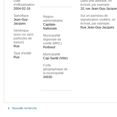
Date
Dans une adresse, on
d'officialisation
écrirait, par exemple :
2004-02-16
10, rue Jean-Guy-Jacque
Spécifique
Sur un panneau de
Région
Jean-Guy-
signalisation routière, on
administrative
Jacques
écrirait, par exemple :
Capitale-
Rue Jean-Guy-Jacques
Nationale
Générique
(avec ou sans
Municipalité
particules de
régionale de
liaison)
comté (MRC)
Rue
Portneuf
Type d'entité
Municipalité
Rue
Cap-Santé (Ville)
Code
géographique de
la municipalité
34030
Nouvelle recherche