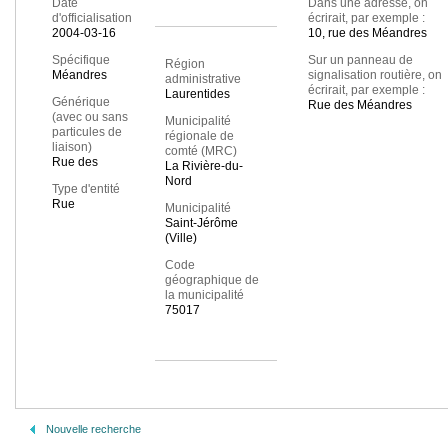
Date
Dans une adresse, on
d'officialisation
écrirait, par exemple :
2004-03-16
10, rue des Méandres
Spécifique
Sur un panneau de
Région
Méandres
signalisation routière, on
administrative
écrirait, par exemple :
Laurentides
Générique
Rue des Méandres
(avec ou sans
Municipalité
particules de
régionale de
liaison)
comté (MRC)
Rue des
La Rivière-du-
Nord
Type d'entité
Rue
Municipalité
Saint-Jérôme
(Ville)
Code
géographique de
la municipalité
75017
Nouvelle recherche