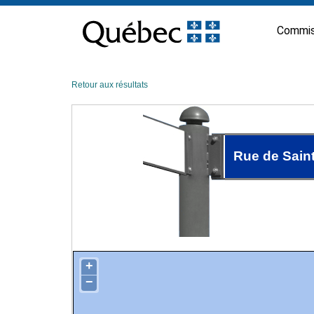
Passer
au
Commis
contenu
Retour aux résultats
Rue de Sain
+
−