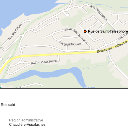
Rue de Saint-Télesphore
nt-Romuald.
Région administrative
Chaudière-Appalaches