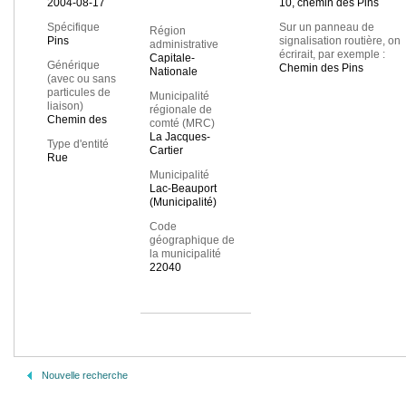
2004-08-17
10, chemin des Pins
Spécifique
Sur un panneau de
Région
Pins
signalisation routière, on
administrative
écrirait, par exemple :
Capitale-
Générique
Chemin des Pins
Nationale
(avec ou sans
particules de
Municipalité
liaison)
régionale de
Chemin des
comté (MRC)
La Jacques-
Type d'entité
Cartier
Rue
Municipalité
Lac-Beauport
(Municipalité)
Code
géographique de
la municipalité
22040
Nouvelle recherche