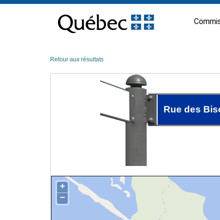
Passer
au
Commis
contenu
Retour aux résultats
Rue des Bis
+
−