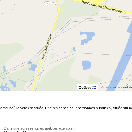
© Gouvernement d
teur où la voie est située. Une résidence pour personnes retraitées, située sur la
Dans une adresse, on écrirait, par exemple :