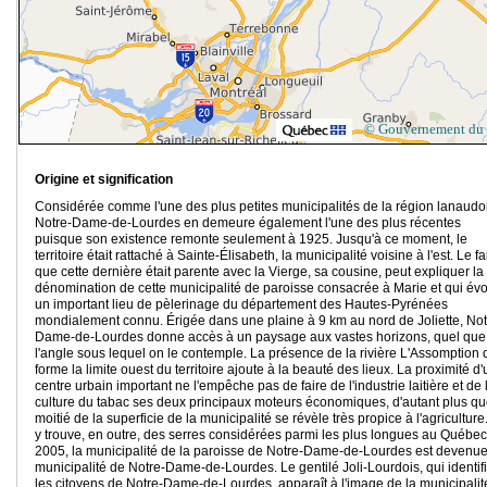
© Gouvernement du
Origine et signification
Considérée comme l'une des plus petites municipalités de la région lanaudo
Notre-Dame-de-Lourdes en demeure également l'une des plus récentes
puisque son existence remonte seulement à 1925. Jusqu'à ce moment, le
territoire était rattaché à Sainte-Élisabeth, la municipalité voisine à l'est. Le fa
que cette dernière était parente avec la Vierge, sa cousine, peut expliquer la
dénomination de cette municipalité de paroisse consacrée à Marie et qui év
un important lieu de pèlerinage du département des Hautes-Pyrénées
mondialement connu. Érigée dans une plaine à 9 km au nord de Joliette, Not
Dame-de-Lourdes donne accès à un paysage aux vastes horizons, quel que 
l'angle sous lequel on le contemple. La présence de la rivière L'Assomption 
forme la limite ouest du territoire ajoute à la beauté des lieux. La proximité d'
centre urbain important ne l'empêche pas de faire de l'industrie laitière et de 
culture du tabac ses deux principaux moteurs économiques, d'autant plus qu
moitié de la superficie de la municipalité se révèle très propice à l'agriculture
y trouve, en outre, des serres considérées parmi les plus longues au Québec
2005, la municipalité de la paroisse de Notre-Dame-de-Lourdes est devenue
municipalité de Notre-Dame-de-Lourdes. Le gentilé Joli-Lourdois, qui identif
les citoyens de Notre-Dame-de-Lourdes, apparaît à l'image de la municipalit