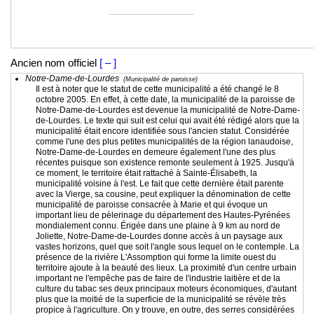
Ancien nom officiel
[ – ]
Notre-Dame-de-Lourdes
(Municipalité de paroisse)
Il est à noter que le statut de cette municipalité a été changé le 8
octobre 2005. En effet, à cette date, la municipalité de la paroisse de
Notre-Dame-de-Lourdes est devenue la municipalité de Notre-Dame-
de-Lourdes. Le texte qui suit est celui qui avait été rédigé alors que la
municipalité était encore identifiée sous l'ancien statut. Considérée
comme l'une des plus petites municipalités de la région lanaudoise,
Notre-Dame-de-Lourdes en demeure également l'une des plus
récentes puisque son existence remonte seulement à 1925. Jusqu'à
ce moment, le territoire était rattaché à Sainte-Élisabeth, la
municipalité voisine à l'est. Le fait que cette dernière était parente
avec la Vierge, sa cousine, peut expliquer la dénomination de cette
municipalité de paroisse consacrée à Marie et qui évoque un
important lieu de pèlerinage du département des Hautes-Pyrénées
mondialement connu. Érigée dans une plaine à 9 km au nord de
Joliette, Notre-Dame-de-Lourdes donne accès à un paysage aux
vastes horizons, quel que soit l'angle sous lequel on le contemple. La
présence de la rivière L'Assomption qui forme la limite ouest du
territoire ajoute à la beauté des lieux. La proximité d'un centre urbain
important ne l'empêche pas de faire de l'industrie laitière et de la
culture du tabac ses deux principaux moteurs économiques, d'autant
plus que la moitié de la superficie de la municipalité se révèle très
propice à l'agriculture. On y trouve, en outre, des serres considérées