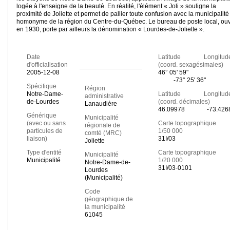
logée à l'enseigne de la beauté. En réalité, l'élément « Joli » souligne la
proximité de Joliette et permet de pallier toute confusion avec la municipalité
homonyme de la région du Centre-du-Québec. Le bureau de poste local, ouv
en 1930, porte par ailleurs la dénomination « Lourdes-de-Joliette ».
Date
Latitude Longitud
d'officialisation
(coord. sexagésimales)
2005-12-08
46° 05' 59"
-73° 25' 36"
Spécifique
Région
Notre-Dame-
Latitude Longitud
administrative
de-Lourdes
(coord. décimales)
Lanaudière
46.09978
-73.426
Générique
Municipalité
(avec ou sans
Carte topographique
régionale de
particules de
1/50 000
comté (MRC)
liaison)
31I/03
Joliette
Type d'entité
Carte topographique
Municipalité
Municipalité
1/20 000
Notre-Dame-de-
31I/03-0101
Lourdes
(Municipalité)
Code
géographique de
la municipalité
61045