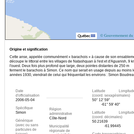
© Gouvernement du
Origine et signification
Cette anse, appelée communément « barachois » à cause de son ensablem
découpe le littoral entre les villages de Natashquan à l'est et d'Aguanish, 9 
l'ouest. Deux fois plus profond que large, deux pointes distantes de 250 m
ferment le barachois à Simon. Ce nom qui serait en usage depuis au moins l
années 1930, viendrait de celui qui fréquentait les environs : Simon Boudrea
Date
Latitude Longitud
d'officialisation
(coord. sexagésimales)
2006-05-04
50° 12' 59"
-61° 59' 40"
Spécifique
Région
Simon
Latitude Longitud
administrative
(coord. décimales)
Côte-Nord
Générique
50.21639
(avec ou sans
-61.99445
Municipalité
particules de
régionale de