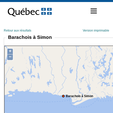
Passer
au
contenu
Retour aux résultats
Version imprimable
Barachois à Simon
+
−
Barachois à Simon