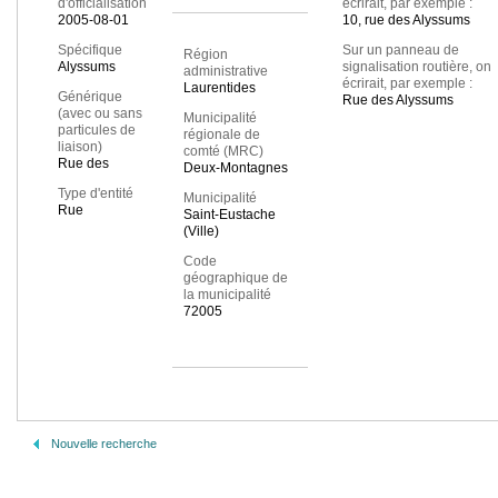
d'officialisation
écrirait, par exemple :
2005-08-01
10, rue des Alyssums
Spécifique
Sur un panneau de
Région
Alyssums
signalisation routière, on
administrative
écrirait, par exemple :
Laurentides
Générique
Rue des Alyssums
(avec ou sans
Municipalité
particules de
régionale de
liaison)
comté (MRC)
Rue des
Deux-Montagnes
Type d'entité
Municipalité
Rue
Saint-Eustache
(Ville)
Code
géographique de
la municipalité
72005
Nouvelle recherche