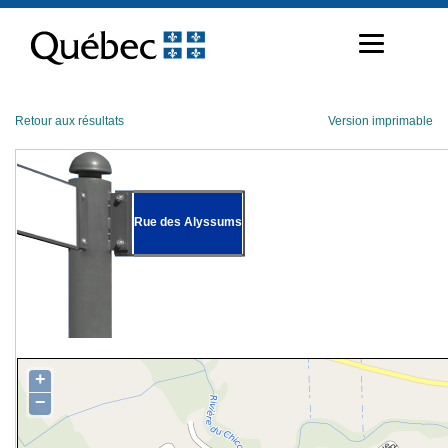
Passer
au
contenu
Retour aux résultats
Version imprimable
Rue des Alyssums
+
−