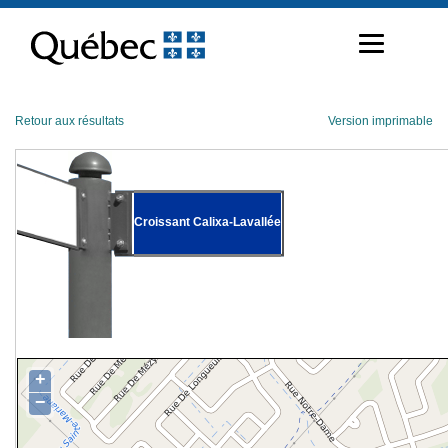
Passer
au
contenu
Retour aux résultats
Version imprimable
Croissant Calixa-Lavallée
+
−