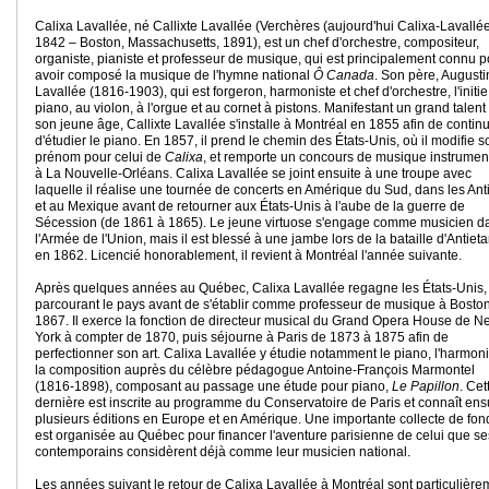
Calixa Lavallée, né Callixte Lavallée (Verchères (aujourd'hui Calixa-Lavallée
1842 – Boston, Massachusetts, 1891), est un chef d'orchestre, compositeur,
organiste, pianiste et professeur de musique, qui est principalement connu p
avoir composé la musique de l'hymne national
Ô Canada
. Son père, Augusti
Lavallée (1816-1903), qui est forgeron, harmoniste et chef d'orchestre, l'initi
piano, au violon, à l'orgue et au cornet à pistons. Manifestant un grand talent
son jeune âge, Callixte Lavallée s'installe à Montréal en 1855 afin de contin
d'étudier le piano. En 1857, il prend le chemin des États-Unis, où il modifie s
prénom pour celui de
Calixa
, et remporte un concours de musique instrumen
à La Nouvelle-Orléans. Calixa Lavallée se joint ensuite à une troupe avec
laquelle il réalise une tournée de concerts en Amérique du Sud, dans les Anti
et au Mexique avant de retourner aux États-Unis à l'aube de la guerre de
Sécession (de 1861 à 1865). Le jeune virtuose s'engage comme musicien d
l'Armée de l'Union, mais il est blessé à une jambe lors de la bataille d'Antiet
en 1862. Licencié honorablement, il revient à Montréal l'année suivante.
Après quelques années au Québec, Calixa Lavallée regagne les États-Unis,
parcourant le pays avant de s'établir comme professeur de musique à Bosto
1867. Il exerce la fonction de directeur musical du Grand Opera House de N
York à compter de 1870, puis séjourne à Paris de 1873 à 1875 afin de
perfectionner son art. Calixa Lavallée y étudie notamment le piano, l'harmoni
la composition auprès du célèbre pédagogue Antoine-François Marmontel
(1816-1898), composant au passage une étude pour piano,
Le Papillon
. Cet
dernière est inscrite au programme du Conservatoire de Paris et connaît ens
plusieurs éditions en Europe et en Amérique. Une importante collecte de fon
est organisée au Québec pour financer l'aventure parisienne de celui que se
contemporains considèrent déjà comme leur musicien national.
Les années suivant le retour de Calixa Lavallée à Montréal sont particulière