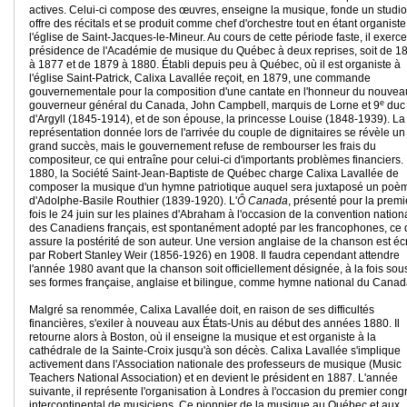
actives. Celui-ci compose des œuvres, enseigne la musique, fonde un studio
offre des récitals et se produit comme chef d'orchestre tout en étant organiste
l'église de Saint-Jacques-le-Mineur. Au cours de cette période faste, il exerce
présidence de l'Académie de musique du Québec à deux reprises, soit de 1
à 1877 et de 1879 à 1880. Établi depuis peu à Québec, où il est organiste à
l'église Saint-Patrick, Calixa Lavallée reçoit, en 1879, une commande
gouvernementale pour la composition d'une cantate en l'honneur du nouvea
e
gouverneur général du Canada, John Campbell, marquis de Lorne et 9
duc
d'Argyll (1845-1914), et de son épouse, la princesse Louise (1848-1939). La
représentation donnée lors de l'arrivée du couple de dignitaires se révèle un
grand succès, mais le gouvernement refuse de rembourser les frais du
compositeur, ce qui entraîne pour celui-ci d'importants problèmes financiers.
1880, la Société Saint-Jean-Baptiste de Québec charge Calixa Lavallée de
composer la musique d'un hymne patriotique auquel sera juxtaposé un poè
d'Adolphe-Basile Routhier (1839-1920). L'
Ô Canada
, présenté pour la premi
fois le 24 juin sur les plaines d'Abraham à l'occasion de la convention nation
des Canadiens français, est spontanément adopté par les francophones, ce 
assure la postérité de son auteur. Une version anglaise de la chanson est écr
par Robert Stanley Weir (1856-1926) en 1908. Il faudra cependant attendre
l'année 1980 avant que la chanson soit officiellement désignée, à la fois sou
ses formes française, anglaise et bilingue, comme hymne national du Canad
Malgré sa renommée, Calixa Lavallée doit, en raison de ses difficultés
financières, s'exiler à nouveau aux États-Unis au début des années 1880. Il
retourne alors à Boston, où il enseigne la musique et est organiste à la
cathédrale de la Sainte-Croix jusqu'à son décès. Calixa Lavallée s'implique
activement dans l'Association nationale des professeurs de musique (Music
Teachers National Association) et en devient le président en 1887. L'année
suivante, il représente l'organisation à Londres à l'occasion du premier cong
intercontinental de musiciens. Ce pionnier de la musique au Québec et aux