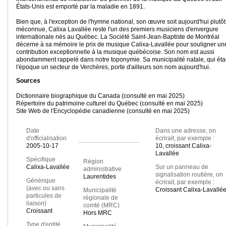
États-Unis est emporté par la maladie en 1891.
Bien que, à l'exception de l'hymne national, son œuvre soit aujourd'hui plutôt
méconnue, Calixa Lavallée reste l'un des premiers musiciens d'envergure
internationale nés au Québec. La Société Saint-Jean-Baptiste de Montréal
décerne à sa mémoire le prix de musique Calixa-Lavallée pour souligner un
contribution exceptionnelle à la musique québécoise. Son nom est aussi
abondamment rappelé dans notre toponymie. Sa municipalité natale, qui étai
l'époque un secteur de Verchères, porte d'ailleurs son nom aujourd'hui.
Sources
Dictionnaire biographique du Canada (consulté en mai 2025)
Répertoire du patrimoine culturel du Québec (consulté en mai 2025)
Site Web de l'Encyclopédie canadienne (consulté en mai 2025)
Date
Dans une adresse, on
d'officialisation
écrirait, par exemple :
2005-10-17
10, croissant Calixa-
Lavallée
Spécifique
Région
Calixa-Lavallée
Sur un panneau de
administrative
signalisation routière, on
Laurentides
Générique
écrirait, par exemple :
(avec ou sans
Croissant Calixa-Lavallé
Municipalité
particules de
régionale de
liaison)
comté (MRC)
Croissant
Hors MRC
Type d'entité