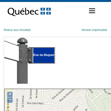
Passer
au
contenu
Retour aux résultats
Version imprimable
Rue du Muguet
+
−