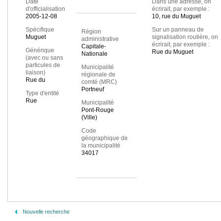
Date
Dans une adresse, on
d'officialisation
écrirait, par exemple :
2005-12-08
10, rue du Muguet
Spécifique
Sur un panneau de
Région
Muguet
signalisation routière, on
administrative
écrirait, par exemple :
Capitale-
Générique
Rue du Muguet
Nationale
(avec ou sans
particules de
Municipalité
liaison)
régionale de
Rue du
comté (MRC)
Portneuf
Type d'entité
Rue
Municipalité
Pont-Rouge
(Ville)
Code
géographique de
la municipalité
34017
Nouvelle recherche