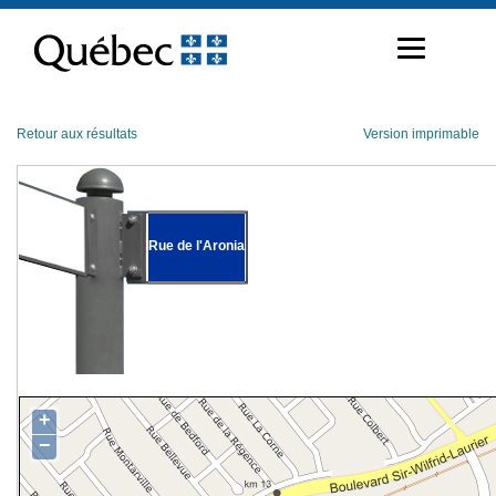
Passer
au
contenu
Retour aux résultats
Version imprimable
Rue de l'Aronia
+
−