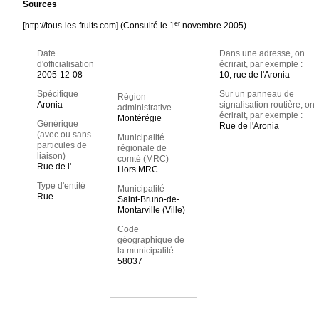
Sources
er
[http://tous-les-fruits.com] (Consulté le 1
novembre 2005).
Date
Dans une adresse, on
d'officialisation
écrirait, par exemple :
2005-12-08
10, rue de l'Aronia
Spécifique
Sur un panneau de
Région
Aronia
signalisation routière, on
administrative
écrirait, par exemple :
Montérégie
Générique
Rue de l'Aronia
(avec ou sans
Municipalité
particules de
régionale de
liaison)
comté (MRC)
Rue de l'
Hors MRC
Type d'entité
Municipalité
Rue
Saint-Bruno-de-
Montarville (Ville)
Code
géographique de
la municipalité
58037