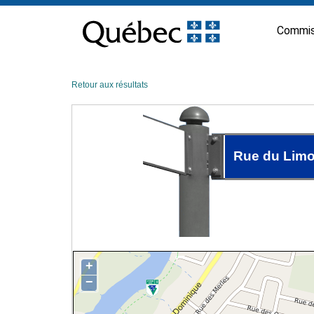
Passer
au
Commis
contenu
Retour aux résultats
Rue du Lim
+
−