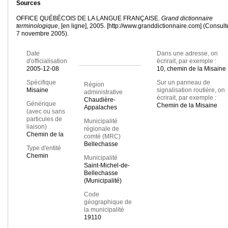
Sources
OFFICE QUÉBÉCOIS DE LA LANGUE FRANÇAISE.
Grand dictionnaire
terminologique
, [en ligne], 2005. [http://www.granddictionnaire.com] (Consult
7 novembre 2005).
Date
Dans une adresse, on
d'officialisation
écrirait, par exemple :
2005-12-08
10, chemin de la Misaine
Spécifique
Sur un panneau de
Région
Misaine
signalisation routière, on
administrative
écrirait, par exemple :
Chaudière-
Générique
Chemin de la Misaine
Appalaches
(avec ou sans
particules de
Municipalité
liaison)
régionale de
Chemin de la
comté (MRC)
Bellechasse
Type d'entité
Chemin
Municipalité
Saint-Michel-de-
Bellechasse
(Municipalité)
Code
géographique de
la municipalité
19110