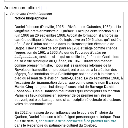
Ancien nom officiel
[ – ]
Boulevard Daniel-Johnson
Notice biographique
Daniel Johnson (Danville, 1915 – Rivière-aux-Outardes, 1968) est le
vingtième premier ministre du Québec. Il occupe cette fonction du 16
juin 1966 au 26 septembre 1968. Avocat de formation, il amorce sa
carrière politique à l'Assemblée législative en 1946, alors qu'il est élu
député de l'Union nationale dans la circonscription électorale de
Bagot. Il devient chef de son parti en 1961 et siège comme chef de
l'opposition de 1961 à 1966. Auteur de l'ouvrage
Égalité ou
indépendance
, c'est aussi lui qui accueille le général de Gaulle lors
de sa visite historique au Québec, en 1967. Durant son mandat
comme premier ministre, il poursuit les grandes réformes de la
Révolution tranquille, en procédant, entre autres, à la création des
cégeps, à la fondation de la Bibliothèque nationale et à la mise sur
pied du réseau de télévision Radio-Québec. Le 26 septembre 1968, à
l'occasion de l'inauguration du barrage connu sous le nom
Barrage
Manic-Cinq
– aujourd'hui désigné sous celui de
Barrage Daniel-
Johnson
–, Daniel Johnson meurt alors qu'il est toujours en fonction.
Parmi les lieux nommés en souvenir de ce premier ministre se
trouvent, outre ce barrage, une circonscription électorale et plusieurs
voies de communication.
En 2012, en raison de son influence sur le cours de l'histoire du
Québec, Daniel Johnson a été désigné personnage historique. Pour
plus de détails,
consultez la fiche consacrée à ce premier ministre
dans le Répertoire du patrimoine culturel du Québec.