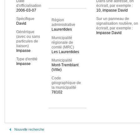
Date
Dans une adresse, on
d'officialisation
écrirait, par exemple :
2006-03-07
10, impasse David
Spécifique
Sur un panneau de
Région
David
signalisation routière, on
administrative
écrirait, par exemple :
Laurentides
Générique
Impasse David
(avec ou sans
Municipalité
particules de
régionale de
liaison)
comté (MRC)
Impasse
Les Laurentides
Type d'entité
Municipalité
Impasse
Mont-Tremblant
(Ville)
Code
géographique de
la municipalité
78102
Nouvelle recherche