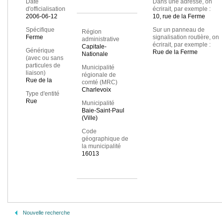
Date
Dans une adresse, on
d'officialisation
écrirait, par exemple :
2006-06-12
10, rue de la Ferme
Spécifique
Sur un panneau de
Région
Ferme
signalisation routière, on
administrative
écrirait, par exemple :
Capitale-
Générique
Rue de la Ferme
Nationale
(avec ou sans
particules de
Municipalité
liaison)
régionale de
Rue de la
comté (MRC)
Charlevoix
Type d'entité
Rue
Municipalité
Baie-Saint-Paul
(Ville)
Code
géographique de
la municipalité
16013
Nouvelle recherche