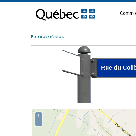
Passer
au
Commis
contenu
Retour aux résultats
Rue du Coll
+
−