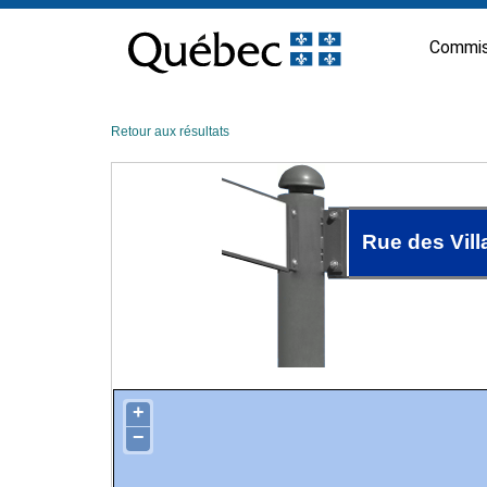
Passer
au
Commis
contenu
Retour aux résultats
Rue des Vill
+
−