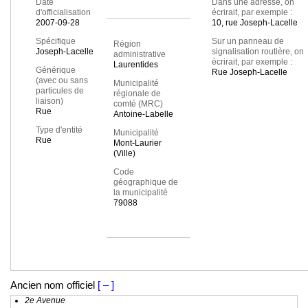
Date
Dans une adresse, on
d'officialisation
écrirait, par exemple :
2007-09-28
10, rue Joseph-Lacelle
Spécifique
Sur un panneau de
Région
Joseph-Lacelle
signalisation routière, on
administrative
écrirait, par exemple :
Laurentides
Générique
Rue Joseph-Lacelle
(avec ou sans
Municipalité
particules de
régionale de
liaison)
comté (MRC)
Rue
Antoine-Labelle
Type d'entité
Municipalité
Rue
Mont-Laurier
(Ville)
Code
géographique de
la municipalité
79088
Ancien nom officiel
[ – ]
2e Avenue