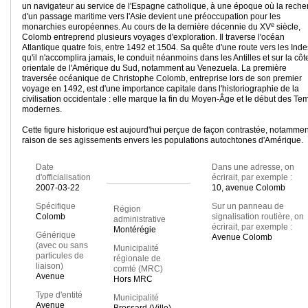
un navigateur au service de l'Espagne catholique, à une époque où la reche
d'un passage maritime vers l'Asie devient une préoccupation pour les
e
monarchies européennes. Au cours de la dernière décennie du XV
siècle,
Colomb entreprend plusieurs voyages d'exploration. Il traverse l'océan
Atlantique quatre fois, entre 1492 et 1504. Sa quête d'une route vers les Inde
qu'il n'accomplira jamais, le conduit néanmoins dans les Antilles et sur la côt
orientale de l'Amérique du Sud, notamment au Venezuela. La première
traversée océanique de Christophe Colomb, entreprise lors de son premier
voyage en 1492, est d'une importance capitale dans l'historiographie de la
civilisation occidentale : elle marque la fin du Moyen-Âge et le début des Te
modernes.
Cette figure historique est aujourd'hui perçue de façon contrastée, notamme
raison de ses agissements envers les populations autochtones d'Amérique.
Date
Dans une adresse, on
d'officialisation
écrirait, par exemple :
2007-03-22
10, avenue Colomb
Spécifique
Sur un panneau de
Région
Colomb
signalisation routière, on
administrative
écrirait, par exemple :
Montérégie
Générique
Avenue Colomb
(avec ou sans
Municipalité
particules de
régionale de
liaison)
comté (MRC)
Avenue
Hors MRC
Type d'entité
Municipalité
Avenue