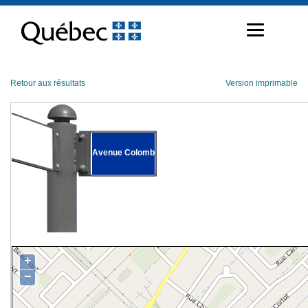
Passer
au
contenu
Retour aux résultats
Version imprimable
Avenue Colomb
+
−