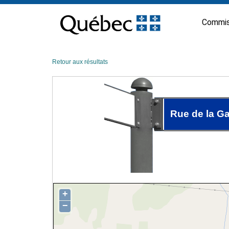
Passer
au
Commis
contenu
Retour aux résultats
Rue de la G
+
−