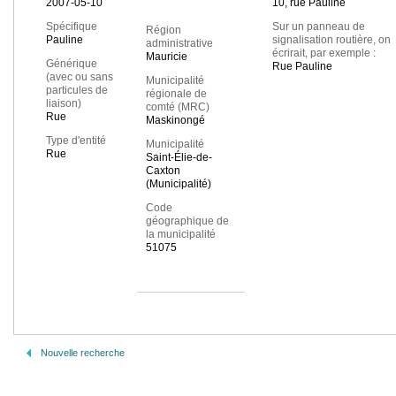
2007-05-10
10, rue Pauline
Spécifique
Sur un panneau de
Région
Pauline
signalisation routière, on
administrative
écrirait, par exemple :
Mauricie
Générique
Rue Pauline
(avec ou sans
Municipalité
particules de
régionale de
liaison)
comté (MRC)
Rue
Maskinongé
Type d'entité
Municipalité
Rue
Saint-Élie-de-
Caxton
(Municipalité)
Code
géographique de
la municipalité
51075
Nouvelle recherche