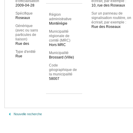
d'officialisation
écrirait, par exemple :
2009-04-28
10, rue des Roseaux
Spécifique
Sur un panneau de
Région
Roseaux
signalisation routière, on
administrative
écrirait, par exemple :
Montérégie
Générique
Rue des Roseaux
(avec ou sans
Municipalité
particules de
régionale de
liaison)
comté (MRC)
Rue des
Hors MRC
Type d'entité
Municipalité
Rue
Brossard (Ville)
Code
géographique de
la municipalité
58007
Nouvelle recherche