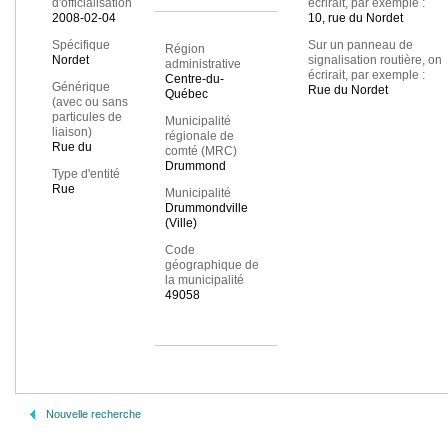
d'officialisation
écrirait, par exemple :
2008-02-04
10, rue du Nordet
Spécifique
Sur un panneau de
Région
Nordet
signalisation routière, on
administrative
écrirait, par exemple :
Centre-du-
Générique
Rue du Nordet
Québec
(avec ou sans
particules de
Municipalité
liaison)
régionale de
Rue du
comté (MRC)
Drummond
Type d'entité
Rue
Municipalité
Drummondville
(Ville)
Code
géographique de
la municipalité
49058
Nouvelle recherche