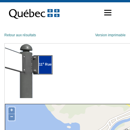
Passer
au
contenu
Retour aux résultats
Version imprimable
e
11
Rue
+
−