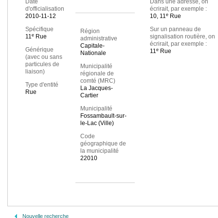
Date
Dans une adresse, on
d'officialisation
écrirait, par exemple :
e
2010-11-12
10, 11
Rue
Spécifique
Sur un panneau de
Région
e
11
Rue
signalisation routière, on
administrative
écrirait, par exemple :
Capitale-
Générique
e
11
Rue
Nationale
(avec ou sans
particules de
Municipalité
liaison)
régionale de
comté (MRC)
Type d'entité
La Jacques-
Rue
Cartier
Municipalité
Fossambault-sur-
le-Lac (Ville)
Code
géographique de
la municipalité
22010
Nouvelle recherche